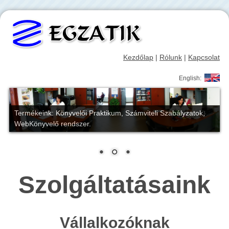
Kezdőlap
|
Rólunk
|
Kapcsolat
English:
Termékeink: Könyvelői Praktikum, Számviteli Szabályzatok,
WebKönyvelő rendszer.
Szolgáltatásaink
Vállalkozóknak