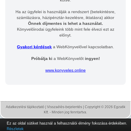
Ha az ügyfelei is használják a rendszert (betekintésre,
számlázásra, házipénztár-kezelésre, iktatásra) akkor
Önnek díjmentes is lehet a használat.
Könyvelőirodai ügyfeleink több mint fele élvezi ezt az
előnyt.
Gyakori kérdések
a WebKönyvelővel kapcsolatban.
Próbálja ki
a WebKönyvelőt
ingyen!
www.konyveles.online
Adatkezelési tájékoztató
|
Visszaélés-bejelentés
| Copyright © 2026 Egzatik
Kft. - Minden jog fenntartva.
Ez az oldal sütiket használ a felhasználói élmény fokozása érdekében.
Részletek